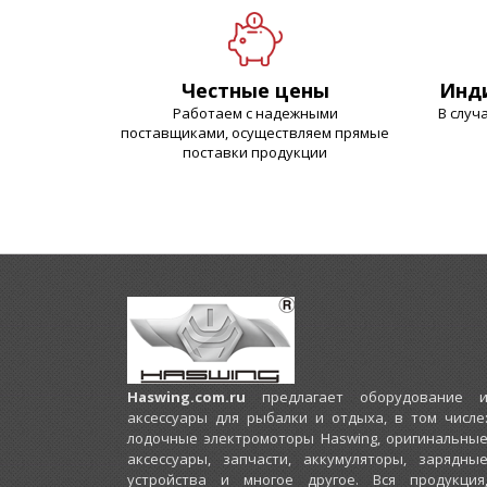
Честные цены
Инд
Работаем с надежными
В случ
поставщиками, осуществляем прямые
поставки продукции
Haswing.com.ru
предлагает оборудование 
аксессуары для рыбалки и отдыха, в том числе
лодочные электромоторы Haswing, оригинальны
аксессуары, запчасти, аккумуляторы, зарядны
устройства и многое другое. Вся продукция