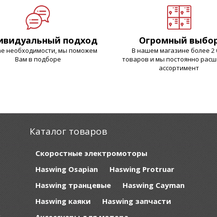
ивидуальный подход
Огромный выбо
ае необходимости, мы поможем
В нашем магазине более 2 
Вам в подборе
товаров и мы постоянно рас
ассортимент
Каталог товаров
Скоростные электромоторы
Haswing Osapian
Haswing Protruar
и
Haswing транцевые
Haswing Cayman
:
е
Haswing каяки
Haswing запчасти
е
,