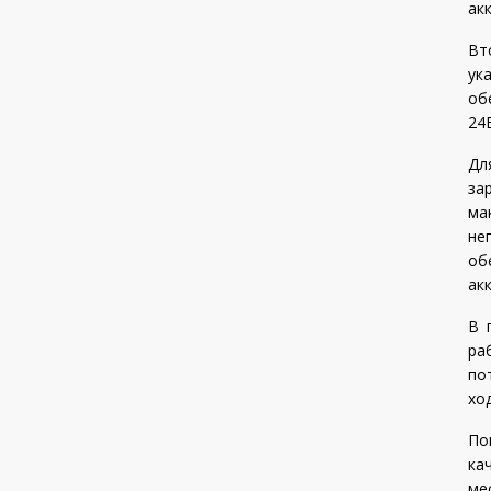
ак
Вт
ук
об
24
Дл
за
ма
не
об
ак
В 
ра
по
хо
По
ка
ме