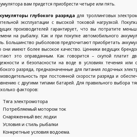
кумулятора вам придется приобрести четыре или пять.
кумуляторы глубокого разряда
для троллинговых электро
ительной эксплуатации с высокой токовой нагрузкой. Покуп
дущих производителей гарантирует, что вы потратите мень
емени на рыбалку. Как и при покупке автомобильного аккуму
ль. Большинство рыболовов предпочитают приобретать аккумул
о они имеют более высокое качество. Ценники ведущих брендо
итают это оправданным. Как говорится – скупой платит д
дежности и безопасности на воде в условиях течения или с
убокого разряда, предназначенные для питания лодочных элек
оизводительность при постоянной скорости разряда и обесп
авнению с другими типами батарей. Для правильного выбора тя
сколько факторов:
Тяга электромотора
Потребляемый мотором ток
Снаряженный вес лодки
Условия и стиль рыбалки
Конкретные условия водоема.