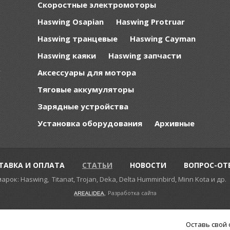
Скоростные электромоторы
Haswing Osapian
Haswing Protruar
и
Haswing транцевые
Haswing Cayman
:
е
Haswing каяки
Haswing запчасти
е
,
Аксессуары для мотора
т
ю
Тяговые аккумуляторы
Зарядные устройства
Установка оборудования
Архивные
ТАВКА И ОПЛАТА
СТАТЬИ
НОВОСТИ
ВОПРОС-ОТ
: Haswing, Titanat, Trojan, Deka, Delta Humminbird, Minn Kota и др.
Разработка сайта
Оставь свой