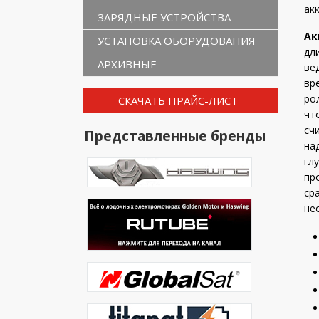
ак
ЗАРЯДНЫЕ УСТРОЙСТВА
Ак
УСТАНОВКА ОБОРУДОВАНИЯ
дл
АРХИВНЫЕ
ве
вр
ро
СКАЧАТЬ ПРАЙС-ЛИСТ
чт
сч
Представленные бренды
на
гл
пр
ср
не