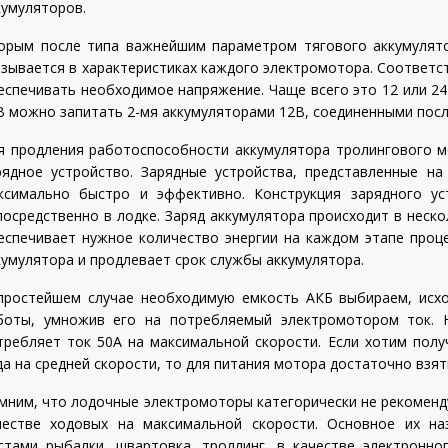
кумуляторов.
орым после типа важнейшим параметром тягового аккумулято
азывается в характеристиках каждого электромотора. Соответс
еспечивать необходимое напряжение. Чаще всего это 12 или 2
В можно запитать 2-мя аккумуляторами 12В, соединенными пос
я продления работоспособности аккумулятора тролингового 
рядное устройство. Зарядные устройства, представленные н
ксимально быстро и эффективно. Конструкция зарядного ус
посредственно в лодке. Заряд аккумулятора происходит в неск
еспечивает нужное количество энергии на каждом этапе проце
кумулятора и продлевает срок службы аккумулятора.
простейшем случае необходимую емкость АКБ выбираем, исх
боты, умножив его на потребляемый электромотором ток. На
требляет ток 50А на максимальной скорости. Если хотим полу
да на средней скорости, то для питания мотора достаточно взят
мним, что лодочные электромоторы категорически не рекоменд
честве ходовых на максимальной скорости. Основное их н
стами рыбалки, швартовка, троллинг, в качестве электронно