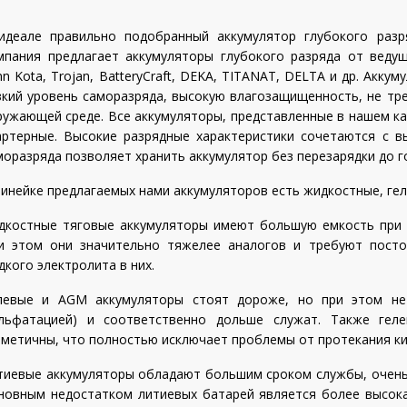
идеале правильно подобранный аккумулятор глубокого раз
мпания предлагает аккумуляторы глубокого разряда от веду
nn Kota, Trojan, BatteryCraft, DEKA, TITANAT, DELTA и др. Акк
зкий уровень саморазряда, высокую влагозащищенность, не тр
ружающей среде. Все аккумуляторы, представленные в нашем ка
артерные. Высокие разрядные характеристики сочетаются с в
моразряда позволяет хранить аккумулятор без перезарядки до г
линейке предлагаемых нами аккумуляторов есть жидкостные, ге
дкостные тяговые аккумуляторы имеют большую емкость при 
и этом они значительно тяжелее аналогов и требуют посто
дкого электролита в них.
левые и AGM аккумуляторы стоят дороже, но при этом не
ульфатацией) и соответственно дольше служат. Также ге
рметичны, что полностью исключает проблемы от протекания к
тиевые аккумуляторы обладают большим сроком службы, очень 
новным недостатком литиевых батарей является более высока