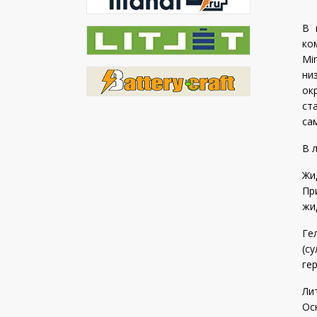
В 
ко
Mi
ни
ок
ст
са
В 
Жи
Пр
жи
Ге
(с
ге
Ли
Ос