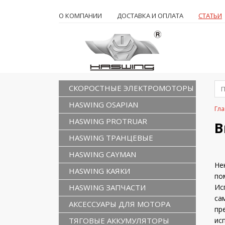
О КОМПАНИИ
ДОСТАВКА И ОПЛАТА
СТАТЬИ
СКОРОСТНЫЕ ЭЛЕКТРОМОТОРЫ
HASWING OSAPIAN
Гла
HASWING PROTRUAR
В
HASWING ТРАНЦЕВЫЕ
HASWING CAYMAN
Не
HASWING КАЯКИ
по
HASWING ЗАПЧАСТИ
Ис
са
АКСЕССУАРЫ ДЛЯ МОТОРА
пр
ТЯГОВЫЕ АККУМУЛЯТОРЫ
ис