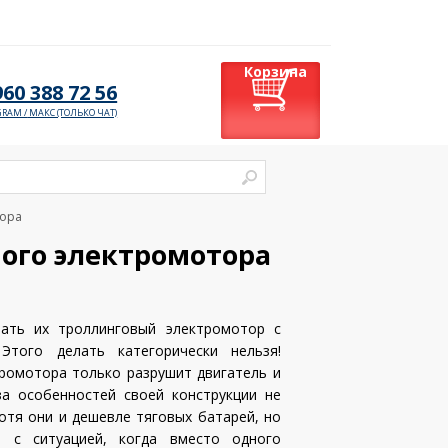
Корзина
960 388 72 56
GRAM /
МАКС (ТОЛЬКО ЧАТ)
тора
ого электромотора
ать их троллинговый электромотор с
того делать категорически нельзя!
ромотора только разрушит двигатель и
за особенностей своей конструкции не
отя они и дешевле тяговых батарей, но
я с ситуацией, когда вместо одного