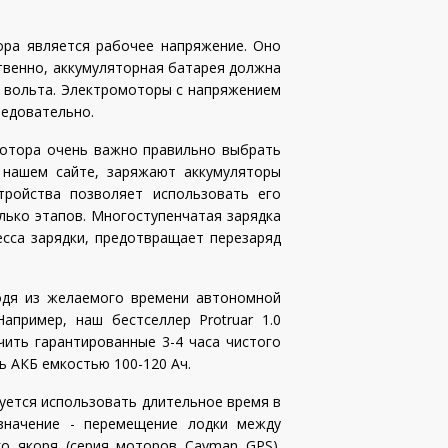
ра является рабочее напряжение. Оно
твенно, аккумуляторная батарея должна
4 вольта. Электромоторы с напряжением
ледовательно.
мотора очень важно правильно выбрать
а нашем сайте, заряжают аккумуляторы
тройства позволяет использовать его
олько этапов. Многоступенчатая зарядка
сса зарядки, предотвращает перезаряд
одя из желаемого времени автономной
пример, наш бестселлер Protruar 1.0
чить гарантированные 3-4 часа чистого
ь АКБ емкостью 100-120 Ач.
уется использовать длительное время в
азначение - перемещение лодки между
го якоря (серия моторов Cayman GPS).